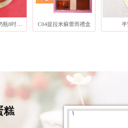
C02口愛奶嘴奶瓶8吋提拉米酥
C04提拉米蘇蕾而禮盒
半
蛋糕