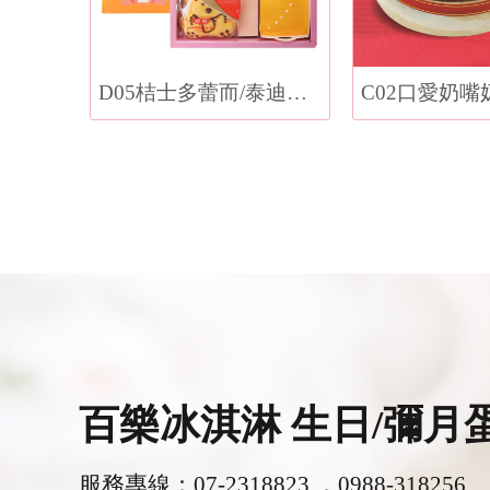
D05桔士多蕾而/泰迪熊禮盒
百樂冰淇淋 生日/彌月
服務專線：
07-2318823
，
0988-318256