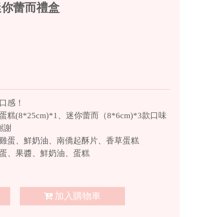
迷你蕾而禮盒
口感！
8*25cm)*1、迷你蕾而（8*6cm)*3款口味
謝謝
雞蛋、鮮奶油、南僑起酥片、香草蛋糕
蛋、果醬、鮮奶油、蛋糕
加入購物車