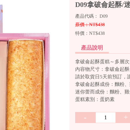
D09拿破侖起酥/
產品代碼： D09
原價：
NT$438
特價：
NT$438
產品說明
拿破侖起酥蛋糕～多層次
內容物尺寸：拿破侖起酥蛋糕(
請於取貨日5天前預訂，
拿破侖起酥成份：麵粉、
迷你蕾而成份：麵粉、雞
蛋糕素別：蛋奶素