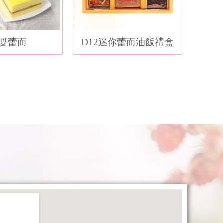
雙蕾而
D12迷你蕾而油飯禮盒