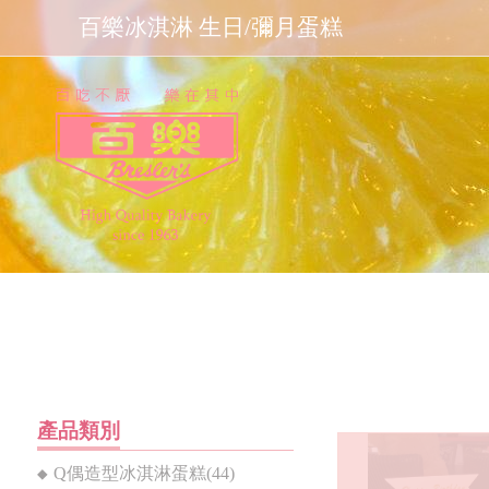
百樂冰淇淋 生日/彌月蛋糕
產品類別
Q偶造型冰淇淋蛋糕(44)