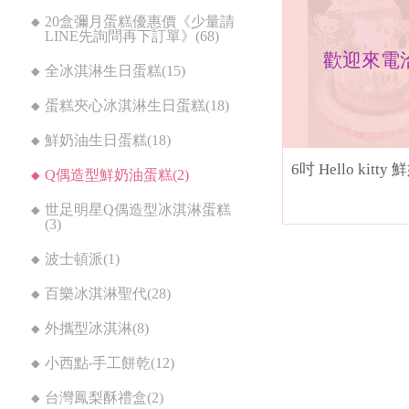
20盒彌月蛋糕優惠價《少量請
LINE先詢問再下訂單》(68)
歡迎來電
全冰淇淋生日蛋糕(15)
蛋糕夾心冰淇淋生日蛋糕(18)
鮮奶油生日蛋糕(18)
6吋 Hello kitt
Q偶造型鮮奶油蛋糕(2)
世足明星Q偶造型冰淇淋蛋糕
(3)
波士頓派(1)
百樂冰淇淋聖代(28)
外攜型冰淇淋(8)
小西點‧手工餅乾(12)
台灣鳳梨酥禮盒(2)