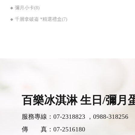
彌月小卡(8)
千層拿破崙 *精選禮盒(7)
百樂冰淇淋 生日/彌月
服務專線：
07-2318823
，
0988-318256
傳 真：
07-2516180