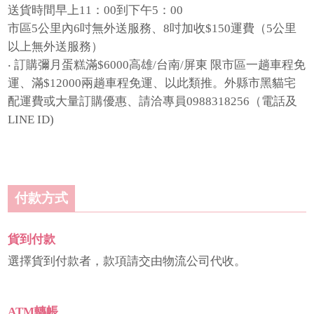
送貨時間早上11：00到下午5：00
市區5公里內6吋無外送服務、8吋加收$150運費（5公里
以上無外送服務）
‧ 訂購彌月蛋糕滿$6000高雄/台南/屏東 限市區一趟車程免
運、滿$12000兩趟車程免運、以此類推。外縣市黑貓宅
配運費或大量訂購優惠、請洽專員0988318256（電話及
LINE ID)
付款方式
貨到付款
選擇貨到付款者，款項請交由物流公司代收。
ATM轉帳