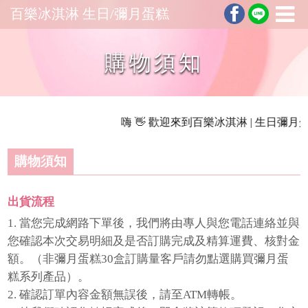
百樂冰淇淋 生日/彌月蛋糕
購物須知
嗨 👋 歡迎來到百樂冰淇淋 | 生日彌月蛋
購物須知
出貨流程
1. 當您完成網路下單後，我們將由專人與您電話連絡並與
您確認本次交易明細及是否訂購完成及精算運費、核對金
額。（非彌月蛋糕30盒訂購量客戶請勿點選購買彌月蛋
糕系列產品）。
2. 確認訂單內容金額無誤後，請至ATM轉帳。